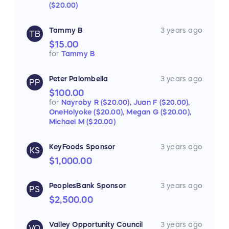
($20.00)
Tammy B
3 years ago
TB
$15.00
for
Tammy B
Peter Palombella
3 years ago
PP
$100.00
for
Nayroby R ($20.00),
Juan F ($20.00),
OneHolyoke ($20.00),
Megan G ($20.00),
Michael M ($20.00)
KeyFoods Sponsor
3 years ago
KS
$1,000.00
PeoplesBank Sponsor
3 years ago
PS
$2,500.00
Valley Opportunity Council
3 years ago
VO